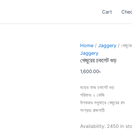
খেজুরের
চকলেট
Cart
Che
গুড়
quantity
Home
/
Jaggery
/ খেজুরে
Jaggery
খেজুরের চকলেট গুড়
1,600.00
৳
গুড়ের নামঃ চকলেট গুড়
পরিমানঃ ২ কেজি
উপকরনঃ শুধুমাত্র খেজুরের রস
সংগ্রহঃ রাজশাহী
Availability:
2450 in st