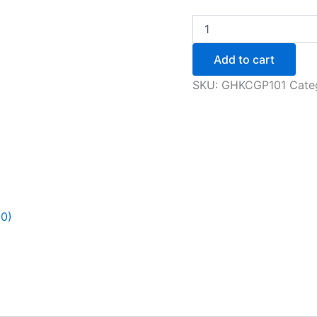
Add to cart
SKU:
GHKCGP101
Cate
(0)