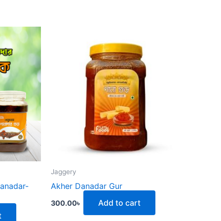
Jaggery
Danadar-
Akher Danadar Gur
Add to cart
300.00
৳
t