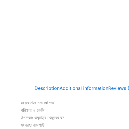
Description
Additional information
Reviews 
গুড়ের নামঃ চকলেট গুড়
পরিমানঃ ২ কেজি
উপকরনঃ শুধুমাত্র খেজুরের রস
সংগ্রহঃ রাজশাহী