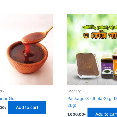
ery
Jaggery
dar Gur
Package-3 (Jhola-2kg, 
2kg)
Add to cart
.00
৳
Add to car
1,600.00
৳